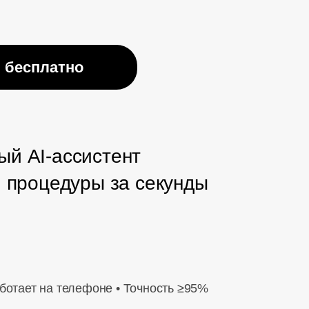
 бесплатно
й AI-ассистент
и процедуры за секунды
аботает на телефоне • Точность ≥95%