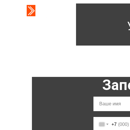
Зап
+7