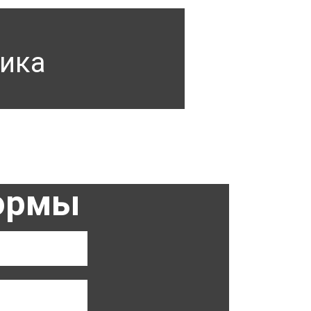
ика
формы