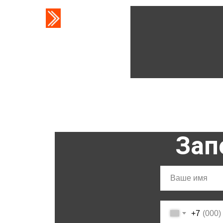
Зап
+7