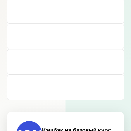
35+
лет на рынке
8 400+
выпускников
500+
партнёр. клиник
94%
трудоустройство
Кэшбэк на базовый курс