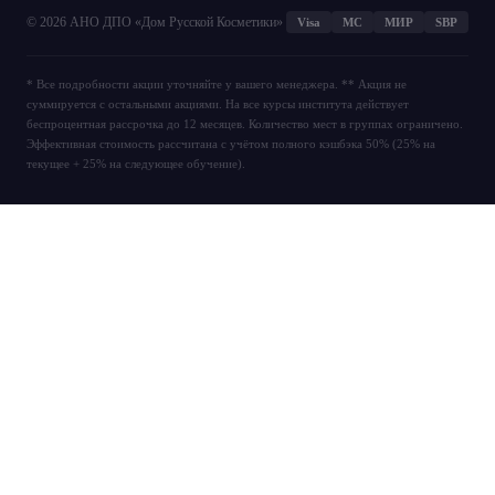
© 2026 АНО ДПО «Дом Русской Косметики»
Visa
MС
МИР
SBP
* Все подробности акции уточняйте у вашего менеджера. ** Акция не
суммируется с остальными акциями. На все курсы института действует
беспроцентная рассрочка до 12 месяцев. Количество мест в группах ограничено.
Эффективная стоимость рассчитана с учётом полного кэшбэка 50% (25% на
текущее + 25% на следующее обучение).