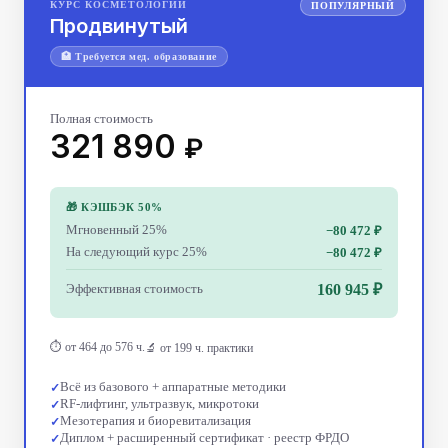
КУРС КОСМЕТОЛОГИИ
ПОПУЛЯРНЫЙ
Продвинутый
🏥 Требуется мед. образование
Полная стоимость
321 890
₽
🎁 КЭШБЭК 50%
Мгновенный 25%
−80 472 ₽
На следующий курс 25%
−80 472 ₽
Эффективная стоимость
160 945 ₽
⏱ от 464 до 576 ч.
🔬 от 199 ч. практики
Всё из базового + аппаратные методики
RF-лифтинг, ультразвук, микротоки
Мезотерапия и биоревитализация
Диплом + расширенный сертификат · реестр ФРДО