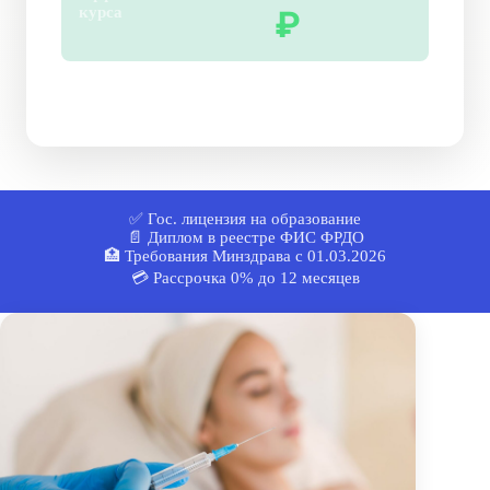
курса
₽
* Стоимость для базового курса · 186 890 ₽ полная
стоимость
✅ Гос. лицензия на образование
📄 Диплом в реестре ФИС ФРДО
🏥 Требования Минздрава с 01.03.2026
💳 Рассрочка 0% до 12 месяцев