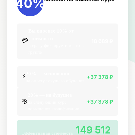
40%
косметологии
Вы вносите 10% от
стоимости
💳
18 689 ₽
и сразу фиксируете место в
группе
ПОЛУЧАЕТЕ
20% — мгновенно
⚡
+37 378 ₽
на оплату текущего обучения
20% — на будущее
🎯
+37 378 ₽
на следующий курс
повышения квалификации
149 512
Эффективная стоимость