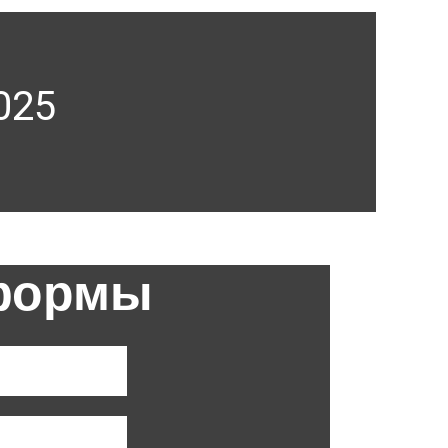
025
 формы