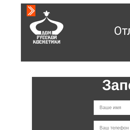
От
Зап