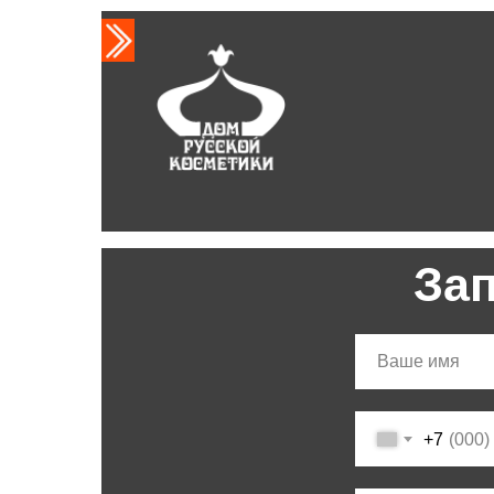
За
+7