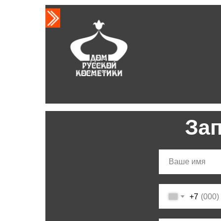
За
+7