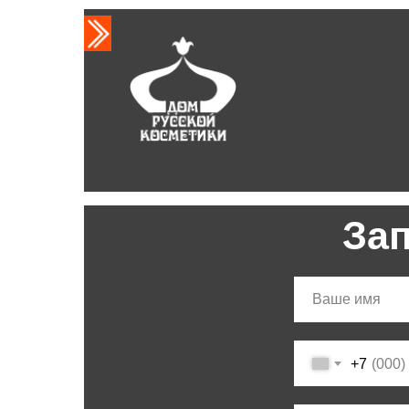
За
+7