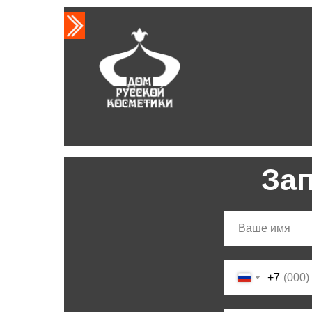
За
+7